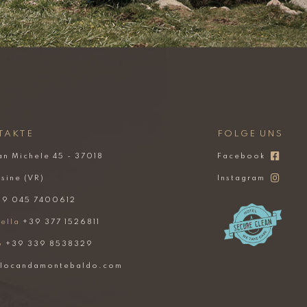
TAKTE
FOLGE UNS
an Michele 45 - 37018
Facebook
sine (VR)
Instagram
9 045 7400612
ella
+39 377 1526811
o
+39 339 8538329
@locandamontebaldo.com