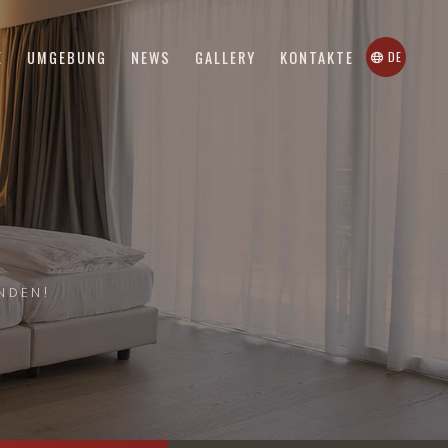
(AKTUELLE SEITE)
(AKTUELLE SEITE)
E
UMGEBUNG
NEWS
GALLERY
KONTAKTE
DE
NDEN!