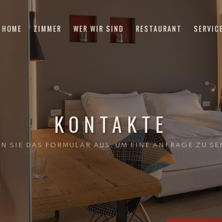
HOME
ZIMMER
WER WIR SIND
RESTAURANT
SERVIC
KONTAKTE
EN SIE DAS FORMULAR AUS, UM EINE ANFRAGE ZU SE