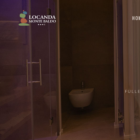
HO
FÜLL