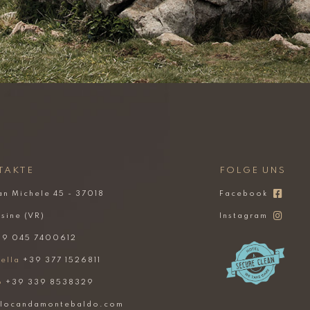
TAKTE
FOLGE UNS
an Michele 45 - 37018
Facebook
sine (VR)
Instagram
9 045 7400612
ella
+39 377 1526811
o
+39 339 8538329
@locandamontebaldo.com