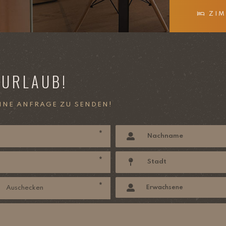
ZIM
 URLAUB!
EINE ANFRAGE ZU SENDEN!
*
*
*
Erwachsene
Auschecken