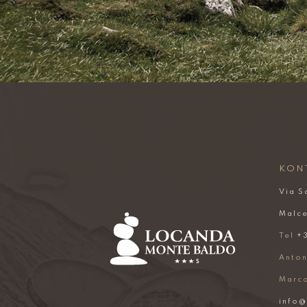
KON
Via S
Malce
Tel
+3
Anton
Marc
info